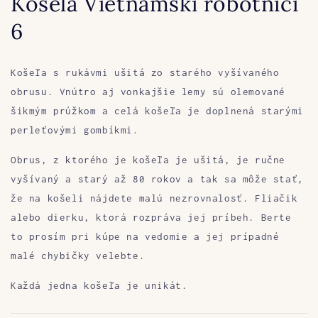
Košeľa Vietnamskí robotníci
6
Košeľa s rukávmi ušitá zo starého vyšívaného
obrusu. Vnútro aj vonkajšie lemy sú olemované
šikmým prúžkom a celá košeľa je doplnená starými
perleťovými gombíkmi.
Obrus, z ktorého je košeľa je ušitá, je ručne
vyšívaný a starý až 80 rokov a tak sa môže stať,
že na košeli nájdete malú nezrovnalosť. Fliačik
alebo dierku, ktorá rozpráva jej príbeh. Berte
to prosím pri kúpe na vedomie a jej prípadné
malé chybičky velebte.
Každá jedna košeľa je unikát.