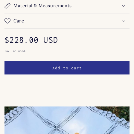
Material & Measurements
Care
Regular
$228.00 USD
price
Tax included.
Add to cart