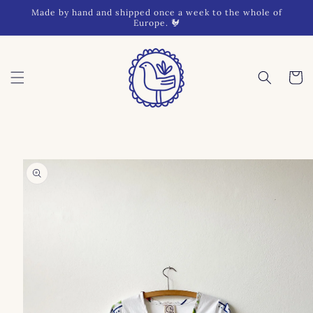
Skip to
Made by hand and shipped once a week to the whole of
content
Europe. 🐓
Cart
Skip to
product
information