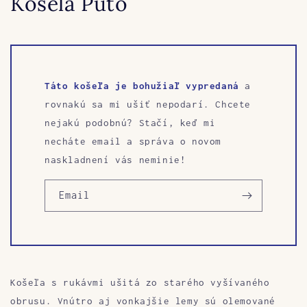
Košeľa Puto
Táto košeľa je bohužiaľ vypredaná
a
rovnakú sa mi ušiť nepodarí. Chcete
nejakú podobnú? Stačí, keď mi
necháte email a správa o novom
naskladnení vás neminie!
Email
Košeľa s rukávmi ušitá zo starého vyšívaného
obrusu. Vnútro aj vonkajšie lemy sú olemované