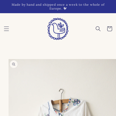
Skip to
Made by hand and shipped once a week to the whole of
content
Europe. 🐓
Cart
Skip to
product
information