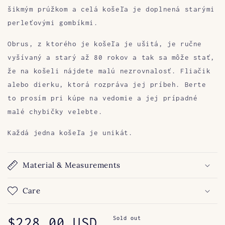
šikmým prúžkom a celá košeľa je doplnená starými
perleťovými gombíkmi.
Obrus, z ktorého je košeľa je ušitá, je ručne
vyšívaný a starý až 80 rokov a tak sa môže stať,
že na košeli nájdete malú nezrovnalosť. Fliačik
alebo dierku, ktorá rozpráva jej príbeh. Berte
to prosím pri kúpe na vedomie a jej prípadné
malé chybičky velebte.
Každá jedna košeľa je unikát.
Material & Measurements
Care
Regular
$228.00 USD
Sold out