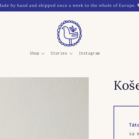
ade by hand and shipped once a week to the whole of Europe. 
Shop
Stories
Instagram
Koš
Tát
sa 