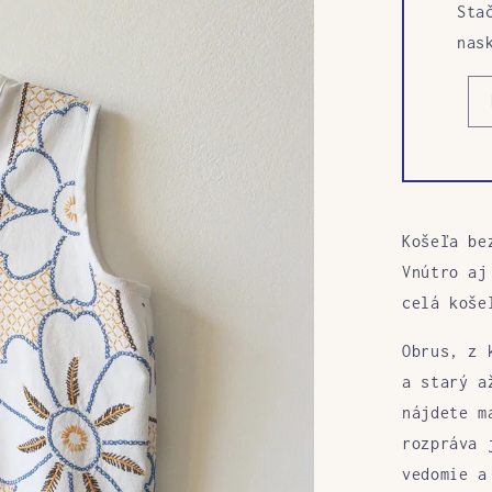
Sta
nas
Košeľa be
Vnútro aj
celá koše
Obrus, z 
a starý a
nájdete m
rozpráva 
vedomie a