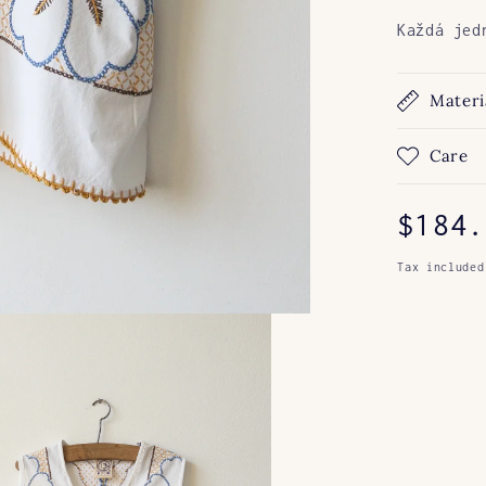
Každá jed
Materi
Care
Regul
$184.
price
Tax included