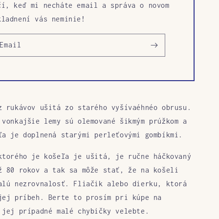
čí, keď mi necháte email a správa o novom
kladnení vás neminie!
Email
z rukávov ušitá zo starého vyšívaéhnéo obrusu.
 vonkajšie lemy sú olemované šikmým prúžkom a
ľa je doplnená starými perleťovými gombíkmi.
ktorého je košeľa je ušitá, je ručne háčkovaný
ž 80 rokov a tak sa môže stať, že na košeli
alú nezrovnalosť. Fliačik alebo dierku, ktorá
jej príbeh. Berte to prosím pri kúpe na
 jej prípadné malé chybičky velebte.