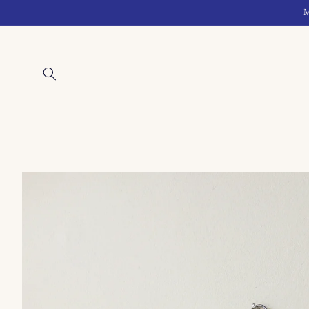
Skip to
M
content
Skip to
product
information