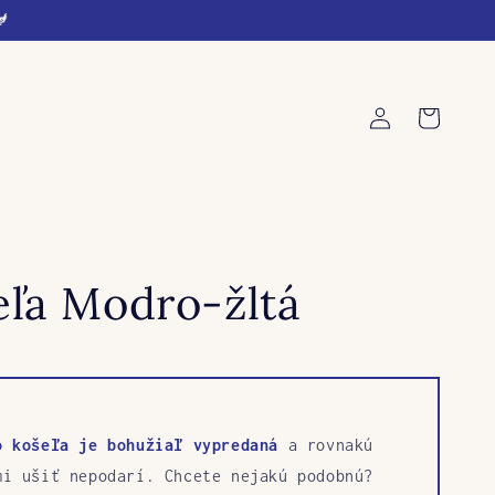
🐓
Log
Cart
in
eľa Modro-žltá
o košeľa je bohužiaľ vypredaná
a rovnakú
mi ušiť nepodarí. Chcete nejakú podobnú?