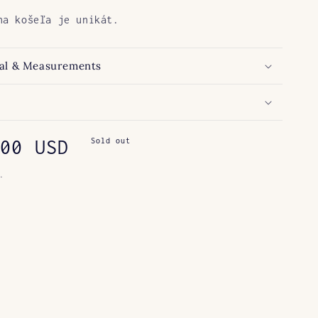
na košeľa je unikát.
al & Measurements
ar
00 USD
Sold out
.