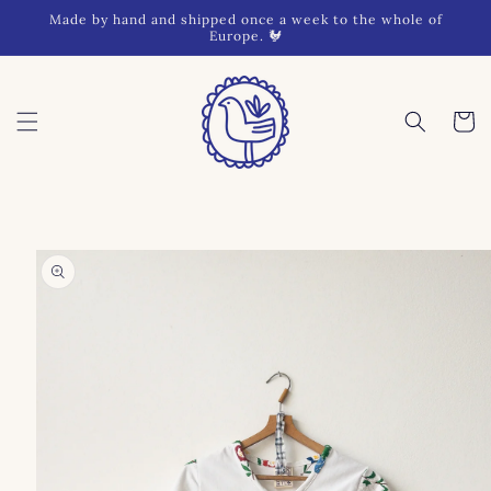
Skip to
Made by hand and shipped once a week to the whole of
content
Europe. 🐓
Cart
Skip to
product
information