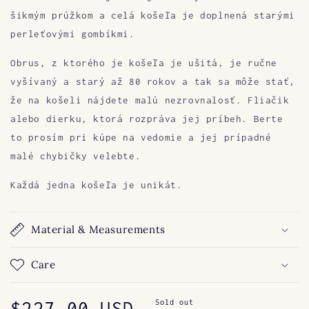
šikmým prúžkom a celá košeľa je doplnená starými
perleťovými gombíkmi.
Obrus, z ktorého je košeľa je ušitá, je ručne
vyšívaný a starý až 80 rokov a tak sa môže stať,
že na košeli nájdete malú nezrovnalosť. Fliačik
alebo dierku, ktorá rozpráva jej príbeh. Berte
to prosím pri kúpe na vedomie a jej prípadné
malé chybičky velebte.
Každá jedna košeľa je unikát.
Material & Measurements
Care
Regular
$227.00 USD
Sold out